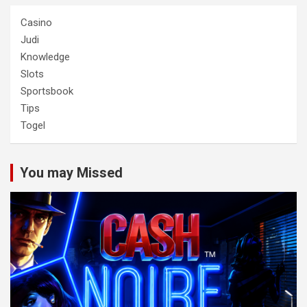
Casino
Judi
Knowledge
Slots
Sportsbook
Tips
Togel
You may Missed