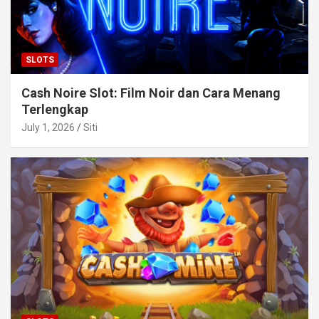
SLOTS
Cash Noire Slot: Film Noir dan Cara Menang
Terlengkap
July 1, 2026
Siti