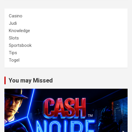
Casino
Judi
Knowledge
Slots
Sportsbook
Tips
Togel
You may Missed