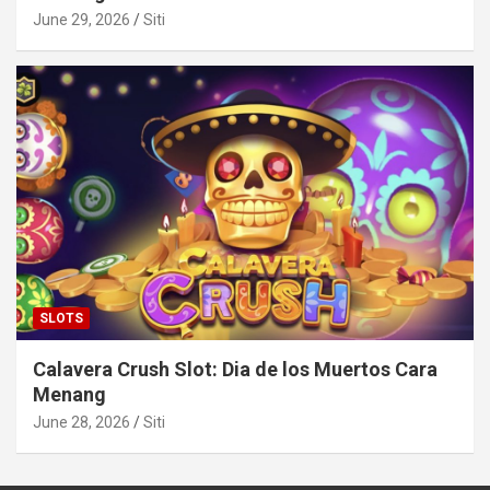
June 29, 2026
Siti
SLOTS
Calavera Crush Slot: Dia de los Muertos Cara
Menang
June 28, 2026
Siti