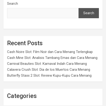
Search
Search
Recent Posts
Cash Noire Slot: Film Noir dan Cara Menang Terlengkap
Cash Mine Slot: Analisis Tambang Emas dan Cara Menang
Carnival Beauties Slot: Karnaval Indah Cara Menang
Calavera Crush Slot: Dia de los Muertos Cara Menang
Butterfly Staxx 2 Slot: Review Kupu-Kupu Cara Menang
Categories