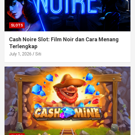
SLOTS
Cash Noire Slot: Film Noir dan Cara Menang
Terlengkap
July 1, 2026
Siti