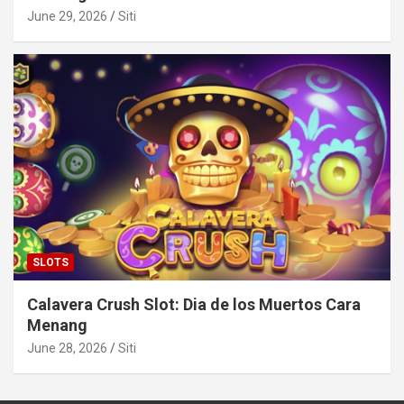
June 29, 2026
Siti
SLOTS
Calavera Crush Slot: Dia de los Muertos Cara
Menang
June 28, 2026
Siti