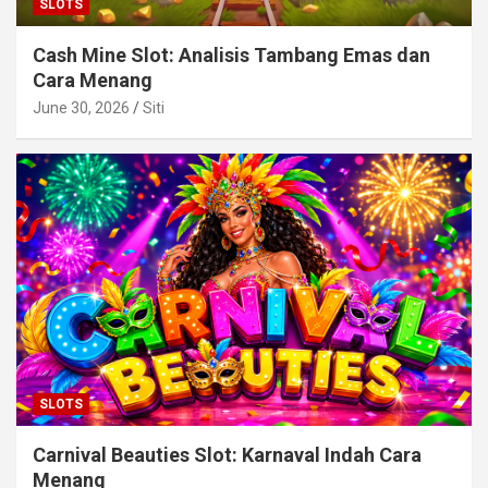
SLOTS
Cash Mine Slot: Analisis Tambang Emas dan
Cara Menang
June 30, 2026
Siti
SLOTS
Carnival Beauties Slot: Karnaval Indah Cara
Menang