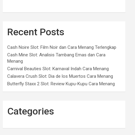
Recent Posts
Cash Noire Slot: Film Noir dan Cara Menang Terlengkap
Cash Mine Slot: Analisis Tambang Emas dan Cara
Menang
Carnival Beauties Slot: Karnaval Indah Cara Menang
Calavera Crush Slot: Dia de los Muertos Cara Menang
Butterfly Staxx 2 Slot: Review Kupu-Kupu Cara Menang
Categories