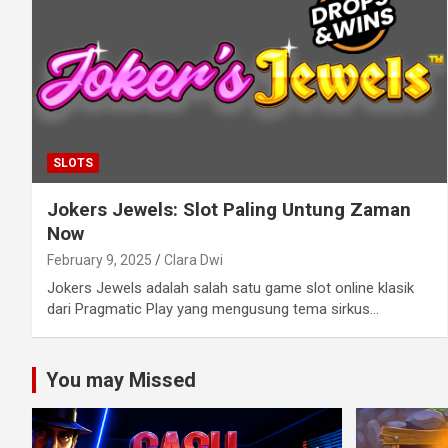
SLOTS
Jokers Jewels: Slot Paling Untung Zaman
Now
February 9, 2025
Clara Dwi
Jokers Jewels adalah salah satu game slot online klasik
dari Pragmatic Play yang mengusung tema sirkus…
You may Missed