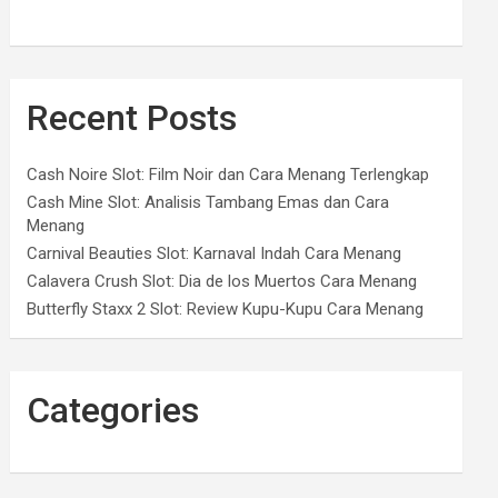
Recent Posts
Cash Noire Slot: Film Noir dan Cara Menang Terlengkap
Cash Mine Slot: Analisis Tambang Emas dan Cara
Menang
Carnival Beauties Slot: Karnaval Indah Cara Menang
Calavera Crush Slot: Dia de los Muertos Cara Menang
Butterfly Staxx 2 Slot: Review Kupu-Kupu Cara Menang
Categories