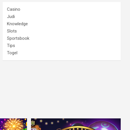
Casino
Judi
Knowledge
Slots
Sportsbook
Tips
Togel