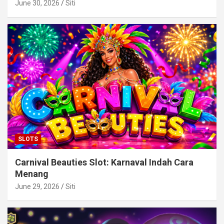
June 30, 2026
Siti
SLOTS
Carnival Beauties Slot: Karnaval Indah Cara
Menang
June 29, 2026
Siti