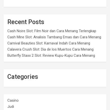
Recent Posts
Cash Noire Slot: Film Noir dan Cara Menang Terlengkap
Cash Mine Slot: Analisis Tambang Emas dan Cara Menang
Carnival Beauties Slot: Karnaval Indah Cara Menang
Calavera Crush Slot: Dia de los Muertos Cara Menang
Butterfly Staxx 2 Slot: Review Kupu-Kupu Cara Menang
Categories
Casino
Judi