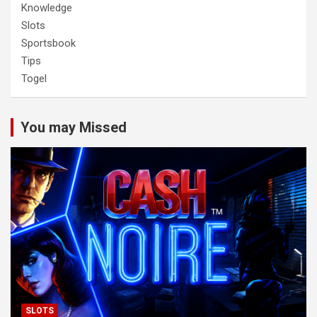
Knowledge
Slots
Sportsbook
Tips
Togel
You may Missed
SLOTS