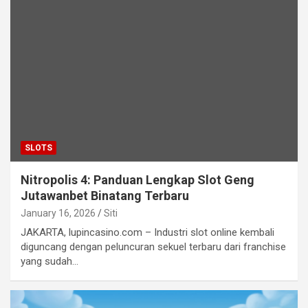
SLOTS
Nitropolis 4: Panduan Lengkap Slot Geng
Jutawanbet Binatang Terbaru
January 16, 2026
Siti
JAKARTA, lupincasino.com – Industri slot online kembali
diguncang dengan peluncuran sekuel terbaru dari franchise
yang sudah…