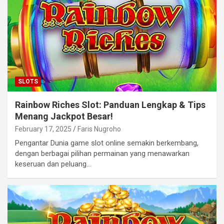
SLOTS
Rainbow Riches Slot: Panduan Lengkap & Tips
Menang Jackpot Besar!
February 17, 2025
Faris Nugroho
Pengantar Dunia game slot online semakin berkembang,
dengan berbagai pilihan permainan yang menawarkan
keseruan dan peluang…