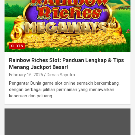
SLOTS
Rainbow Riches Slot: Panduan Lengkap & Tips
Menang Jackpot Besar!
February 16, 2025
Dimas Saputra
Pengantar Dunia game slot online semakin berkembang,
dengan berbagai pilihan permainan yang menawarkan
keseruan dan peluang…