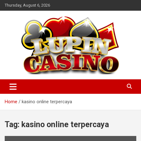
Skip
Thursday, August 6, 2026
to
content
Blog Seputar Gambling
Lupincasino
Home
kasino online terpercaya
Tag:
kasino online terpercaya