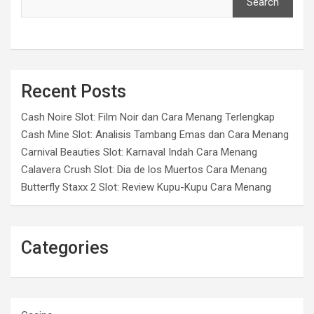
Search
Recent Posts
Cash Noire Slot: Film Noir dan Cara Menang Terlengkap
Cash Mine Slot: Analisis Tambang Emas dan Cara Menang
Carnival Beauties Slot: Karnaval Indah Cara Menang
Calavera Crush Slot: Dia de los Muertos Cara Menang
Butterfly Staxx 2 Slot: Review Kupu-Kupu Cara Menang
Categories