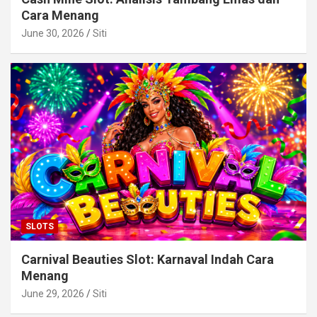
Cara Menang
June 30, 2026
Siti
SLOTS
Carnival Beauties Slot: Karnaval Indah Cara
Menang
June 29, 2026
Siti