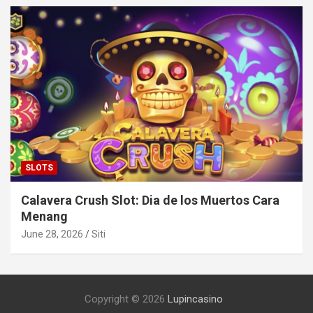
SLOTS
Calavera Crush Slot: Dia de los Muertos Cara
Menang
June 28, 2026
Siti
Copyright © 2026
Lupincasino