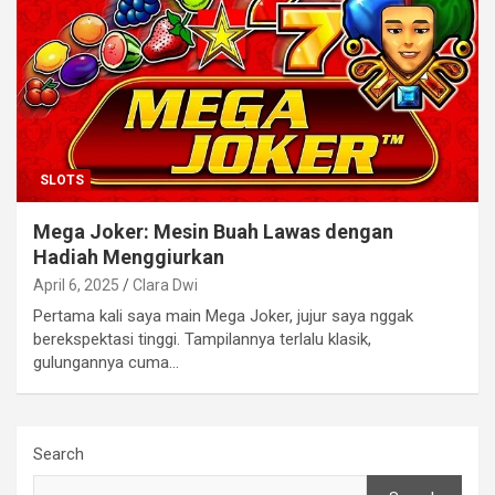
SLOTS
Mega Joker: Mesin Buah Lawas dengan
Hadiah Menggiurkan
April 6, 2025
Clara Dwi
Pertama kali saya main Mega Joker, jujur saya nggak
berekspektasi tinggi. Tampilannya terlalu klasik,
gulungannya cuma…
Search