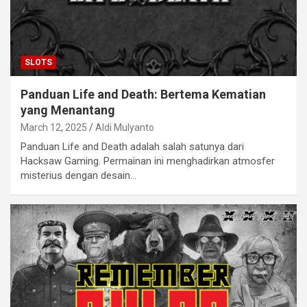
SLOTS
Panduan Life and Death: Bertema Kematian
yang Menantang
March 12, 2025
Aldi Mulyanto
Panduan Life and Death adalah salah satunya dari
Hacksaw Gaming. Permainan ini menghadirkan atmosfer
misterius dengan desain…