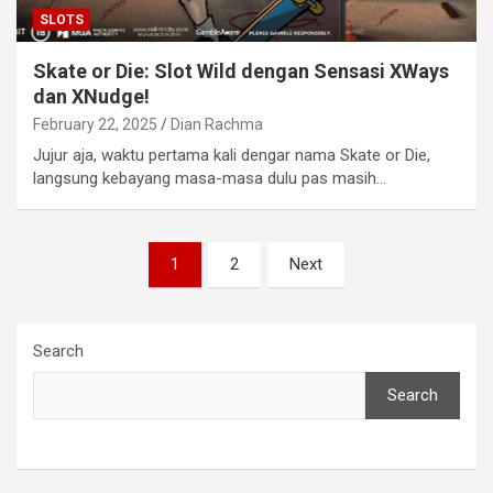
SLOTS
Skate or Die: Slot Wild dengan Sensasi XWays
dan XNudge!
February 22, 2025
Dian Rachma
Jujur aja, waktu pertama kali dengar nama Skate or Die,
langsung kebayang masa-masa dulu pas masih…
Posts
1
2
Next
pagination
Search
Search