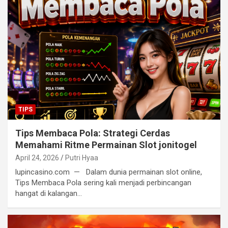
TIPS
Tips Membaca Pola: Strategi Cerdas
Memahami Ritme Permainan Slot jonitogel
April 24, 2026
Putri Hyaa
lupincasino.com — Dalam dunia permainan slot online,
Tips Membaca Pola sering kali menjadi perbincangan
hangat di kalangan…