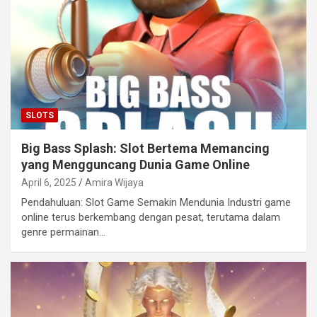
SLOTS
Big Bass Splash: Slot Bertema Memancing
yang Mengguncang Dunia Game Online
April 6, 2025
Amira Wijaya
Pendahuluan: Slot Game Semakin Mendunia Industri game
online terus berkembang dengan pesat, terutama dalam
genre permainan…