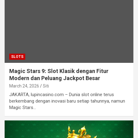
SLOTS
Magic Stars 9: Slot Klasik dengan Fitur
Modern dan Peluang Jackpot Besar
March 24, 2026
Siti
JAKARTA, lupincasino.com – Dunia slot online terus
berkembang dengan inovasi baru setiap tahunnya, namun
Magic Stars…