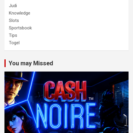
Judi
Knowledge
Slots
Sportsbook
Tips
Togel
You may Missed