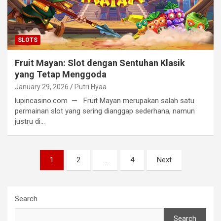
SLOTS
Fruit Mayan: Slot dengan Sentuhan Klasik
yang Tetap Menggoda
January 29, 2026
Putri Hyaa
lupincasino.com — Fruit Mayan merupakan salah satu
permainan slot yang sering dianggap sederhana, namun
justru di…
Posts
1
2
…
4
Next
pagination
Search
Search