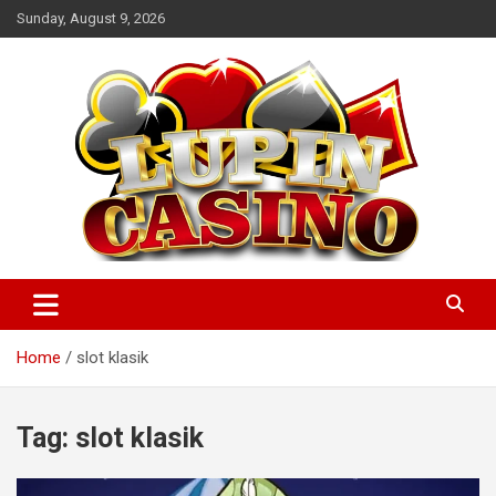
Skip
Sunday, August 9, 2026
to
content
Blog Seputar Gambling
Lupincasino
Home
slot klasik
Tag:
slot klasik