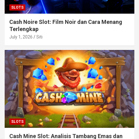
SLOTS
Cash Noire Slot: Film Noir dan Cara Menang
Terlengkap
July 1, 2026
Siti
SLOTS
Cash Mine Slot: Analisis Tambang Emas dan