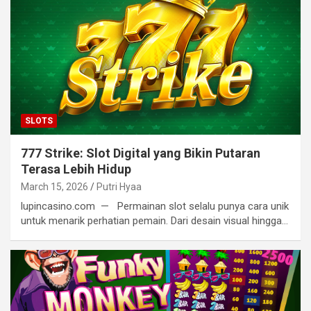
SLOTS
777 Strike: Slot Digital yang Bikin Putaran
Terasa Lebih Hidup
March 15, 2026
Putri Hyaa
lupincasino.com — Permainan slot selalu punya cara unik
untuk menarik perhatian pemain. Dari desain visual hingga…