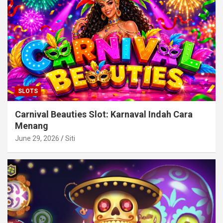
SLOTS
Carnival Beauties Slot: Karnaval Indah Cara
Menang
June 29, 2026
Siti