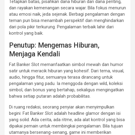
Tetapkan batas, pisahkan dana hiburan dari dana penting,
dan rayakan kemenangan secara wajar. Bila fokus menurun
atau emosi naik, jeda sejenak. Berbagi pengalaman dengan
teman pun bisa menambah perspektif dan menghindarkan
dari pola pikir terkurung. Pengalaman terbaik lahir dari
kontrol yang baik.
Penutup: Mengemas Hiburan,
Menjaga Kendali
Fat Banker Slot memanfaatkan simbol mewah dan humor
satir untuk meracik hiburan yang kohesif. Dari tema, visual,
audio, hingga fitur, semuanya terasa dirancang untuk
pengalaman yang padu. Ia menggoda dengan wild, koleksi
simbol, dan bonus yang bertahap, sekaligus mengingatkan
bahwa setiap putaran adalah probabilitas.
Di ruang redaksi, seorang penyiar akan menyimpulkan
begini: Fat Banker Slot adalah headline glamor dengan isi
yang solid. Ada cerita, ada ritme, ada alat kontrol yang bisa
dipakai pemain untuk membingkai pengalaman. Bila tujuan
utamanya bersenang-senang, game ini memberikan