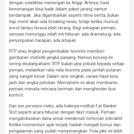
dengan volatilitas menengah ke tinggi. Artinya, hasil
kemenangan bisa hadir dalam paket jarang namun
berdampak. Jika digambarkan seperti ritme berita, bukan
tiap menit akan ada breaking news, tetapi ketika muncul,
sorot lampu terasa lebih terang. Bagi sebagian pemain,
sensasi menunggu inilah inti hiburan: ada dramaturgi, ada
penumpukan harapan, ada letupan.
RTP atau tingkat pengembalian teoretis memberi
gambaran statistik jangka panjang. Namun konsep ini
sering disalahpahami. RTP bukan janji pribadi kepada setiap
pemain, melainkan rata-rata teoretis pada jumlah putaran
yang sangat besar. Dalam sesi singkat, variasi hasil bisa
jauh dari angka patokan. Memahami ini akan membantu
pemain menata rencana bermain dan menghindari ilusi
kontrol.
Dari sisi persepsi risiko, ada baiknya melihat Fat Banker
Slot seperti acara hiburan dengan tiket masuk. Pemain
mengalokasikan dana untuk menikmati tontonan interaktif.
Ketika momentum apik terjadi, hadiah menjadi bonus dari
pengalaman yang sudah menyenangkan. Pola pikir ini lebih