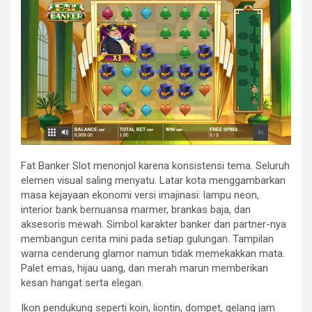
Fat Banker Slot menonjol karena konsistensi tema. Seluruh
elemen visual saling menyatu. Latar kota menggambarkan
masa kejayaan ekonomi versi imajinasi: lampu neon,
interior bank bernuansa marmer, brankas baja, dan
aksesoris mewah. Simbol karakter banker dan partner-nya
membangun cerita mini pada setiap gulungan. Tampilan
warna cenderung glamor namun tidak memekakkan mata.
Palet emas, hijau uang, dan merah marun memberikan
kesan hangat serta elegan.
Ikon pendukung seperti koin, liontin, dompet, gelang jam