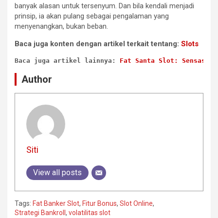
banyak alasan untuk tersenyum. Dan bila kendali menjadi
prinsip, ia akan pulang sebagai pengalaman yang
menyenangkan, bukan beban.
Baca juga konten dengan artikel terkait tentang:
Slots
Baca juga artikel lainnya: 
Fat Santa Slot: Sensasi N
Author
Siti
View all posts
Tags:
Fat Banker Slot
,
Fitur Bonus
,
Slot Online
,
Strategi Bankroll
,
volatilitas slot