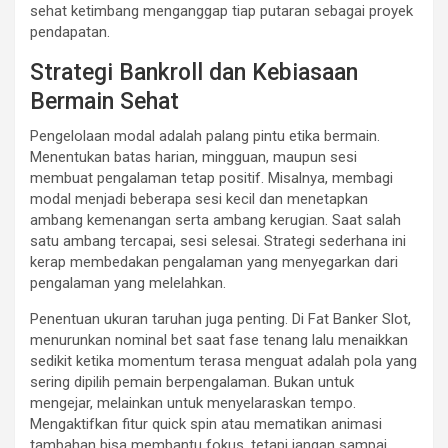
sehat ketimbang menganggap tiap putaran sebagai proyek
pendapatan.
Strategi Bankroll dan Kebiasaan
Bermain Sehat
Pengelolaan modal adalah palang pintu etika bermain.
Menentukan batas harian, mingguan, maupun sesi
membuat pengalaman tetap positif. Misalnya, membagi
modal menjadi beberapa sesi kecil dan menetapkan
ambang kemenangan serta ambang kerugian. Saat salah
satu ambang tercapai, sesi selesai. Strategi sederhana ini
kerap membedakan pengalaman yang menyegarkan dari
pengalaman yang melelahkan.
Penentuan ukuran taruhan juga penting. Di Fat Banker Slot,
menurunkan nominal bet saat fase tenang lalu menaikkan
sedikit ketika momentum terasa menguat adalah pola yang
sering dipilih pemain berpengalaman. Bukan untuk
mengejar, melainkan untuk menyelaraskan tempo.
Mengaktifkan fitur quick spin atau mematikan animasi
tambahan bisa membantu fokus, tetapi jangan sampai