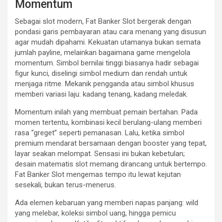
Momentum
Sebagai slot modern, Fat Banker Slot bergerak dengan
pondasi garis pembayaran atau cara menang yang disusun
agar mudah dipahami. Kekuatan utamanya bukan semata
jumlah payline, melainkan bagaimana game mengelola
momentum. Simbol bernilai tinggi biasanya hadir sebagai
figur kunci, diselingi simbol medium dan rendah untuk
menjaga ritme. Mekanik pengganda atau simbol khusus
memberi variasi laju: kadang tenang, kadang meledak.
Momentum inilah yang membuat pemain bertahan. Pada
momen tertentu, kombinasi kecil berulang-ulang memberi
rasa “greget” seperti pemanasan. Lalu, ketika simbol
premium mendarat bersamaan dengan booster yang tepat,
layar seakan melompat. Sensasi ini bukan kebetulan;
desain matematis slot memang dirancang untuk bertempo.
Fat Banker Slot mengemas tempo itu lewat kejutan
sesekali, bukan terus-menerus.
Ada elemen kebaruan yang memberi napas panjang: wild
yang melebar, koleksi simbol uang, hingga pemicu