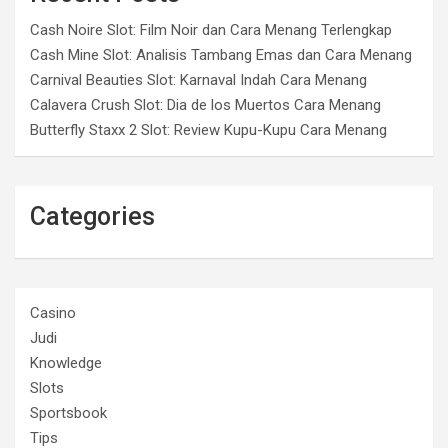
Cash Noire Slot: Film Noir dan Cara Menang Terlengkap
Cash Mine Slot: Analisis Tambang Emas dan Cara Menang
Carnival Beauties Slot: Karnaval Indah Cara Menang
Calavera Crush Slot: Dia de los Muertos Cara Menang
Butterfly Staxx 2 Slot: Review Kupu-Kupu Cara Menang
Categories
Casino
Judi
Knowledge
Slots
Sportsbook
Tips