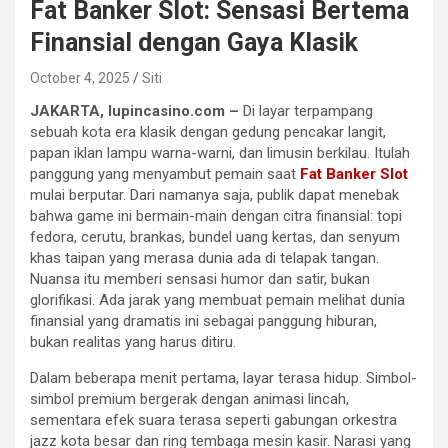
Fat Banker Slot: Sensasi Bertema
Finansial dengan Gaya Klasik
October 4, 2025
Siti
JAKARTA, lupincasino.com –
Di layar terpampang
sebuah kota era klasik dengan gedung pencakar langit,
papan iklan lampu warna-warni, dan limusin berkilau. Itulah
panggung yang menyambut pemain saat
Fat Banker Slot
mulai berputar. Dari namanya saja, publik dapat menebak
bahwa game ini bermain-main dengan citra finansial: topi
fedora, cerutu, brankas, bundel uang kertas, dan senyum
khas taipan yang merasa dunia ada di telapak tangan.
Nuansa itu memberi sensasi humor dan satir, bukan
glorifikasi. Ada jarak yang membuat pemain melihat dunia
finansial yang dramatis ini sebagai panggung hiburan,
bukan realitas yang harus ditiru.
Dalam beberapa menit pertama, layar terasa hidup. Simbol-
simbol premium bergerak dengan animasi lincah,
sementara efek suara terasa seperti gabungan orkestra
jazz kota besar dan ring tembaga mesin kasir. Narasi yang