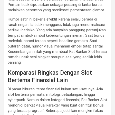
Pemain tidak diposisikan sebagai pesaing di lantai bursa,
melainkan penonton yang menikmati pementasan glamor.
Humor satir ini bekerja efektif karena selalu berada di
ranah ringan. Ia tidak menggurui, tidak juga menormalisasi
perilaku berisiko. Yang ada hanyalah panggung pertunjukan
tempat simbol-simbol keberuntungan menari. Saat bonus
meledak, narasi terasa seperti headline gembira. Saat
putaran datar, humor visual menahan emosi tetap santai.
Keseimbangan inilah yang membuat Fat Banker Slot terasa
ramah untuk sesi singkat maupun sesi yang sedikit lebih
panjang.
Komparasi Ringkas Dengan Slot
Bertema Finansial Lain
Di pasar hiburan, tema finansial bukan satu-satunya. Ada
slot bertema permata, mitologi, petualangan, hingga
cyberpunk. Namun dalam kategori finansial, Fat Banker Slot
menonjol berkat visual karakter yang kuat dan fitur bonus
yang terasa progresif. Beberapa judul lain mungkin fokus