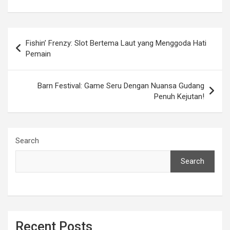
Post
Fishin’ Frenzy: Slot Bertema Laut yang Menggoda Hati
navigation
Pemain
Barn Festival: Game Seru Dengan Nuansa Gudang
Penuh Kejutan!
Search
Search
Recent Posts