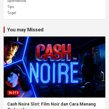
Sportsbook
Tips
Togel
You may Missed
SLOTS
Cash Noire Slot: Film Noir dan Cara Menang