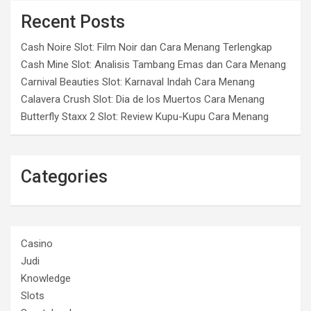
Recent Posts
Cash Noire Slot: Film Noir dan Cara Menang Terlengkap
Cash Mine Slot: Analisis Tambang Emas dan Cara Menang
Carnival Beauties Slot: Karnaval Indah Cara Menang
Calavera Crush Slot: Dia de los Muertos Cara Menang
Butterfly Staxx 2 Slot: Review Kupu-Kupu Cara Menang
Categories
Casino
Judi
Knowledge
Slots