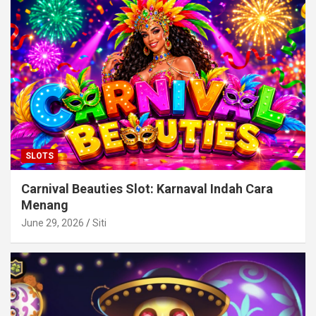
SLOTS
Carnival Beauties Slot: Karnaval Indah Cara
Menang
June 29, 2026
Siti