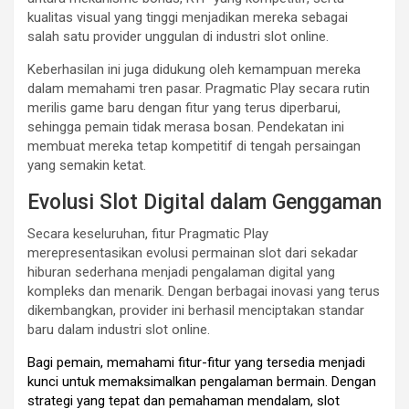
kualitas visual yang tinggi menjadikan mereka sebagai
salah satu provider unggulan di industri slot online.
Keberhasilan ini juga didukung oleh kemampuan mereka
dalam memahami tren pasar. Pragmatic Play secara rutin
merilis game baru dengan fitur yang terus diperbarui,
sehingga pemain tidak merasa bosan. Pendekatan ini
membuat mereka tetap kompetitif di tengah persaingan
yang semakin ketat.
Evolusi Slot Digital dalam Genggaman
Secara keseluruhan, fitur Pragmatic Play
merepresentasikan evolusi permainan slot dari sekadar
hiburan sederhana menjadi pengalaman digital yang
kompleks dan menarik. Dengan berbagai inovasi yang terus
dikembangkan, provider ini berhasil menciptakan standar
baru dalam industri slot online.
Bagi pemain, memahami fitur-fitur yang tersedia menjadi
kunci untuk memaksimalkan pengalaman bermain. Dengan
strategi yang tepat dan pemahaman mendalam, slot