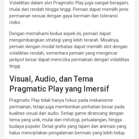
Volatilitas dalam slot Pragmatic Play juga sangat beragam,
mulai dari rendah hingga tinggi. Pemain dapat memilih jenis
permainan sesuai dengan gaya bermain dan toleransi
risiko.
Dengan memahami kedua aspek ini, pemain dapat
mengembangkan strategi yang lebih terarah. Misalnya,
pemain dengan modal terbatas dapat memilih slot dengan
volatilitas rendah, sementara pemain yang mengincar
jackpot besar dapat mencoba permainan dengan volatilitas
tinggi.
Visual, Audio, dan Tema
Pragmatic Play yang Imersif
Pragmatic Play tidak hanya fokus pada mekanisme
permainan, tetapi juga memberikan perhatian besar pada
kualitas visual dan audio. Setiap game dirancang dengan
tema yang unik, mulai dari mitologi, petualangan, hingga
budaya populer. Detail grafis yang tajam dan animasi yang
halus menciptakan pengalaman bermain yang lebih hidup.