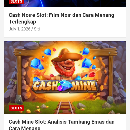
SLOTS
Cash Noire Slot: Film Noir dan Cara Menang
Terlengkap
July 1, 2026
Siti
SLOTS
Cash Mine Slot: Analisis Tambang Emas dan
Cara Menang