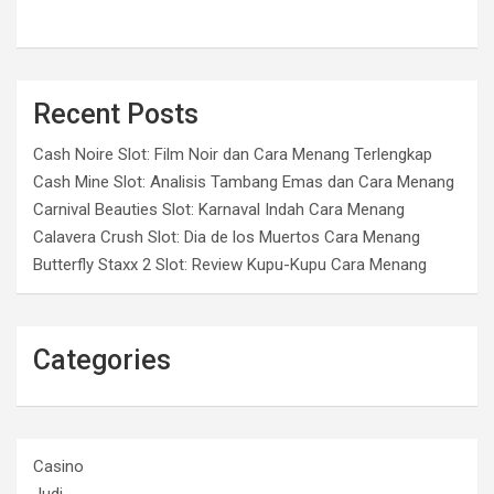
Recent Posts
Cash Noire Slot: Film Noir dan Cara Menang Terlengkap
Cash Mine Slot: Analisis Tambang Emas dan Cara Menang
Carnival Beauties Slot: Karnaval Indah Cara Menang
Calavera Crush Slot: Dia de los Muertos Cara Menang
Butterfly Staxx 2 Slot: Review Kupu-Kupu Cara Menang
Categories
Casino