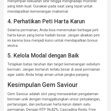
menyimpan kekuatan sihir hingga menghadapi monster
yang lebih kuat. Gunakan pada saat yang tepat untuk
mendapatkan kemenangan maksimal.
4. Perhatikan Peti Harta Karun
Selama permainan, Anda bisa menemukan berbagai peti
harta karun yang berisi hadiah besar. Jangan abaikan peti
ini karena bisa menjadi kunci untuk mendapatkan bonus
ekstra.
5. Kelola Modal dengan Baik
Tetapkan batas taruhan dan target kemenangan sebelum
bermain. Jangan bertaruh terlalu besar di awal permainan
agar saldo Anda tetap aman untuk jangka panjang.
Kesimpulan Gem Saviour
Gem Saviour adalah slot yang menawarkan pengalaman
bermain unik dengan menggabungkan unsur petualangan,
pertarungan, dan perburuan harta karun dalam satu
permainan. Dengan RTP 96,82%, Cascading Reels, Free