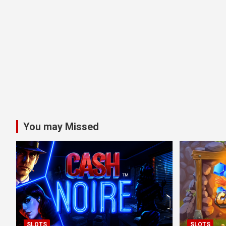
You may Missed
SLOTS
SLOTS