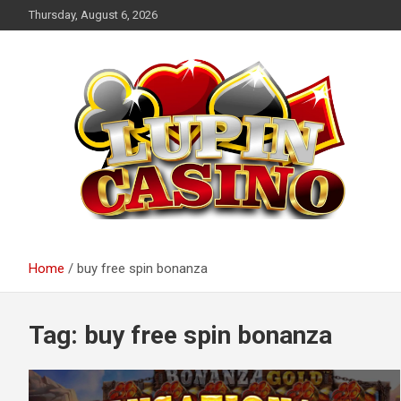
Skip
Thursday, August 6, 2026
to
content
Blog Seputar Gambling
Lupincasino
Home
buy free spin bonanza
Tag:
buy free spin bonanza