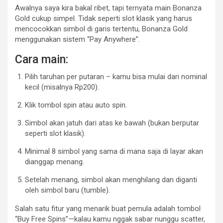
Awalnya saya kira bakal ribet, tapi ternyata main Bonanza
Gold cukup simpel. Tidak seperti slot klasik yang harus
mencocokkan simbol di garis tertentu, Bonanza Gold
menggunakan sistem “Pay Anywhere”.
Cara main:
Pilih taruhan per putaran – kamu bisa mulai dari nominal
kecil (misalnya Rp200).
Klik tombol spin atau auto spin.
Simbol akan jatuh dari atas ke bawah (bukan berputar
seperti slot klasik).
Minimal 8 simbol yang sama di mana saja di layar akan
dianggap menang.
Setelah menang, simbol akan menghilang dan diganti
oleh simbol baru (tumble).
Salah satu fitur yang menarik buat pemula adalah tombol
“Buy Free Spins”—kalau kamu nggak sabar nunggu scatter,