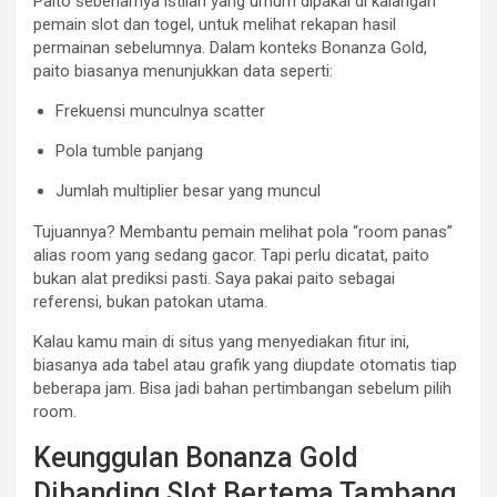
Paito sebenarnya istilah yang umum dipakai di kalangan
pemain slot dan togel, untuk melihat rekapan hasil
permainan sebelumnya. Dalam konteks Bonanza Gold,
paito biasanya menunjukkan data seperti:
Frekuensi munculnya scatter
Pola tumble panjang
Jumlah multiplier besar yang muncul
Tujuannya? Membantu pemain melihat pola “room panas”
alias room yang sedang gacor. Tapi perlu dicatat, paito
bukan alat prediksi pasti. Saya pakai paito sebagai
referensi, bukan patokan utama.
Kalau kamu main di situs yang menyediakan fitur ini,
biasanya ada tabel atau grafik yang diupdate otomatis tiap
beberapa jam. Bisa jadi bahan pertimbangan sebelum pilih
room.
Keunggulan Bonanza Gold
Dibanding Slot Bertema Tambang