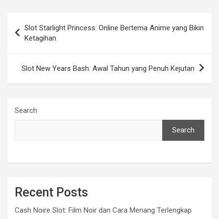
Post
Slot Starlight Princess: Online Bertema Anime yang Bikin
navigation
Ketagihan
Slot New Years Bash: Awal Tahun yang Penuh Kejutan
Search
Search
Recent Posts
Cash Noire Slot: Film Noir dan Cara Menang Terlengkap