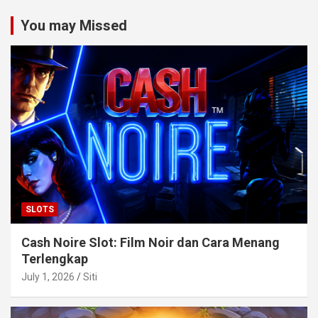
You may Missed
SLOTS
Cash Noire Slot: Film Noir dan Cara Menang
Terlengkap
July 1, 2026
Siti