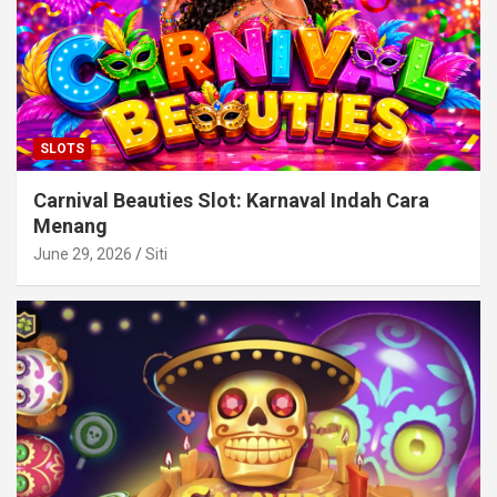
SLOTS
Carnival Beauties Slot: Karnaval Indah Cara
Menang
June 29, 2026
Siti