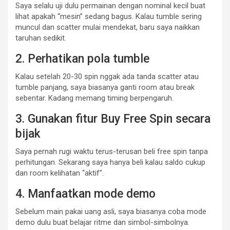
Saya selalu uji dulu permainan dengan nominal kecil buat
lihat apakah “mesin” sedang bagus. Kalau tumble sering
muncul dan scatter mulai mendekat, baru saya naikkan
taruhan sedikit.
2. Perhatikan pola tumble
Kalau setelah 20-30 spin nggak ada tanda scatter atau
tumble panjang, saya biasanya ganti room atau break
sebentar. Kadang memang timing berpengaruh.
3. Gunakan fitur Buy Free Spin secara
bijak
Saya pernah rugi waktu terus-terusan beli free spin tanpa
perhitungan. Sekarang saya hanya beli kalau saldo cukup
dan room kelihatan “aktif”.
4. Manfaatkan mode demo
Sebelum main pakai uang asli, saya biasanya coba mode
demo dulu buat belajar ritme dan simbol-simbolnya.