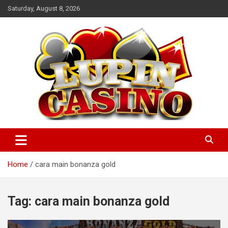
Skip
Saturday, August 8, 2026
to
content
Blog Seputar Gambling
Lupincasino
Home
cara main bonanza gold
Tag:
cara main bonanza gold