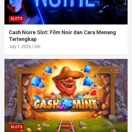
SLOTS
Cash Noire Slot: Film Noir dan Cara Menang
Terlengkap
July 1, 2026
Siti
SLOTS