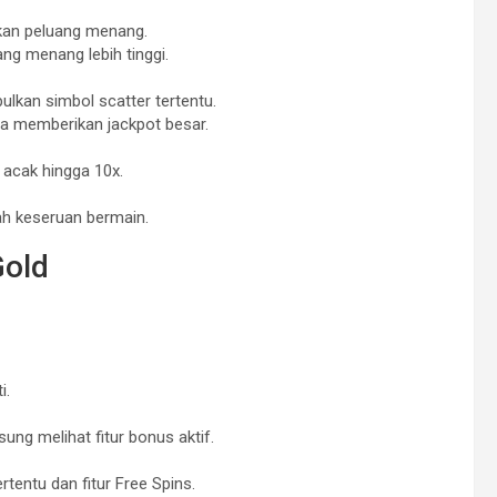
kan peluang menang.
ng menang lebih tinggi.
kan simbol scatter tertentu.
sa memberikan jackpot besar.
 acak hingga 10x.
ah keseruan bermain.
Gold
i.
ung melihat fitur bonus aktif.
tentu dan fitur Free Spins.