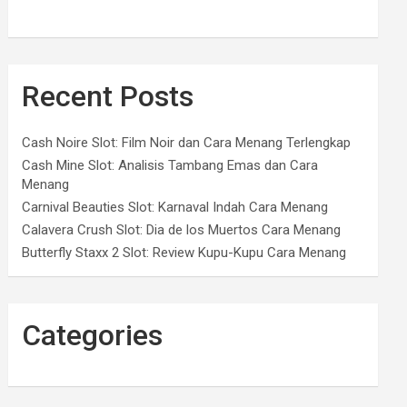
Recent Posts
Cash Noire Slot: Film Noir dan Cara Menang Terlengkap
Cash Mine Slot: Analisis Tambang Emas dan Cara
Menang
Carnival Beauties Slot: Karnaval Indah Cara Menang
Calavera Crush Slot: Dia de los Muertos Cara Menang
Butterfly Staxx 2 Slot: Review Kupu-Kupu Cara Menang
Categories