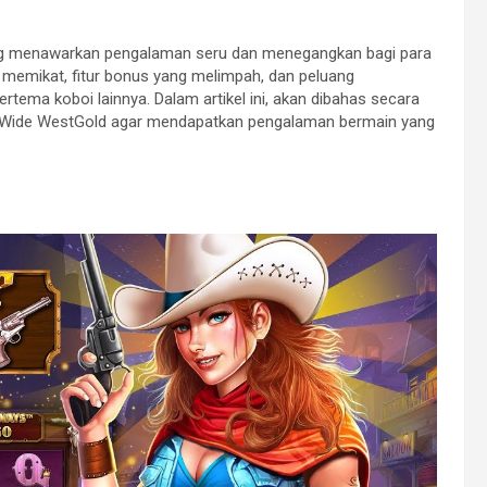
ang menawarkan pengalaman seru dan menegangkan bagi para
g memikat, fitur bonus yang melimpah, dan peluang
ertema koboi lainnya. Dalam artikel ini, akan dibahas secara
ain Wide WestGold agar mendapatkan pengalaman bermain yang