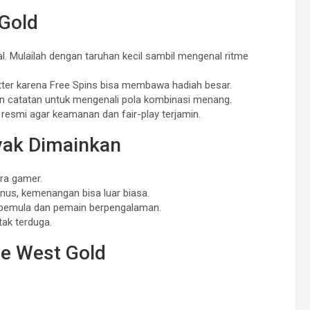
 Gold
al. Mulailah dengan taruhan kecil sambil mengenal ritme
er karena Free Spins bisa membawa hadiah besar.
catatan untuk mengenali pola kombinasi menang.
 resmi agar keamanan dan fair-play terjamin.
yak Dimainkan
ara gamer.
nus, kemenangan bisa luar biasa.
uk pemula dan pemain berpengalaman.
tak terduga.
de West Gold