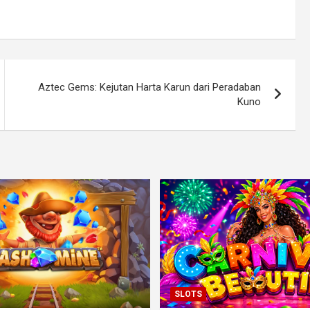
Aztec Gems: Kejutan Harta Karun dari Peradaban
Kuno
SLOTS