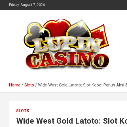
Skip
Friday, August 7, 2026
to
content
Blog Seputar Gambling
Lupincasino
Home
Slots
Wide West Gold Latoto: Slot Koboi Penuh Aksi 
SLOTS
Wide West Gold Latoto: Slot K