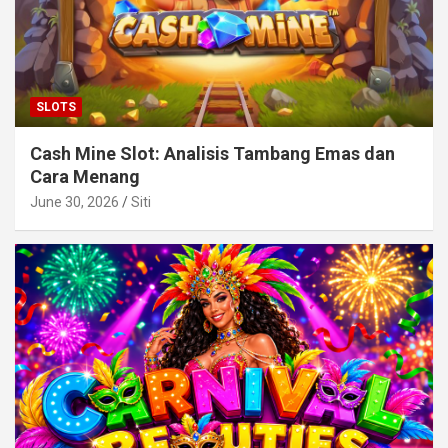
SLOTS
Cash Mine Slot: Analisis Tambang Emas dan
Cara Menang
June 30, 2026
Siti