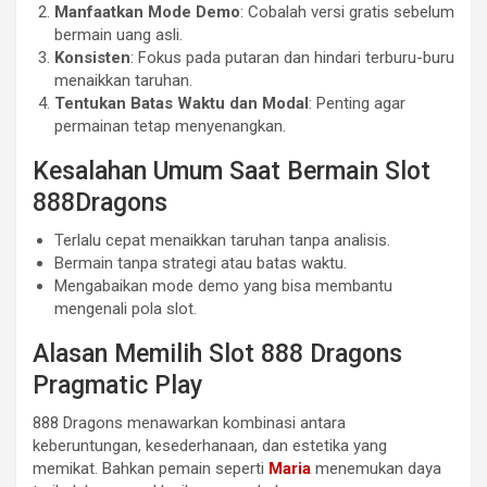
Manfaatkan Mode Demo
: Cobalah versi gratis sebelum
bermain uang asli.
Konsisten
: Fokus pada putaran dan hindari terburu-buru
menaikkan taruhan.
Tentukan Batas Waktu dan Modal
: Penting agar
permainan tetap menyenangkan.
Kesalahan Umum Saat Bermain Slot
888Dragons
Terlalu cepat menaikkan taruhan tanpa analisis.
Bermain tanpa strategi atau batas waktu.
Mengabaikan mode demo yang bisa membantu
mengenali pola slot.
Alasan Memilih Slot 888 Dragons
Pragmatic Play
888 Dragons menawarkan kombinasi antara
keberuntungan, kesederhanaan, dan estetika yang
memikat. Bahkan pemain seperti
Maria
menemukan daya