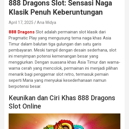
888 Dragons Slot: Sensasi Naga
Klasik Penuh Keberuntungan
April 17, 2025
Ana Widya
888 Dragons
Slot adalah permainan slot klasik dari
Pragmatic Play yang mengusung tema naga khas Asia
Timur dalam balutan tiga gulungan dan satu garis
pembayaran. Meski tampil dengan desain sederhana, slot
ini menyimpan potensi kemenangan besar yang
menggiurkan. Dengan suasana khas Asia Timur dan warna-
warna cerah yang mencolok, permainan ini menjadi pilihan
menarik bagi penggemar slot retro, termasuk pemain
seperti Maria yang menyukai kesederhanaan namun
berpotensi besar.
Keunikan dan Ciri Khas 888 Dragons
Slot Online