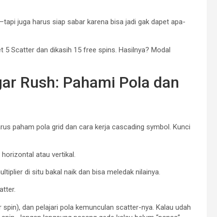
pi juga harus siap sabar karena bisa jadi gak dapet apa-
et 5 Scatter dan dikasih 15 free spins. Hasilnya? Modal
ar Rush: Pahami Pola dan
us paham pola grid dan cara kerja cascading symbol. Kunci
orizontal atau vertikal.
ltiplier di situ bakal naik dan bisa meledak nilainya.
tter.
spin), dan pelajari pola kemunculan scatter-nya. Kalau udah