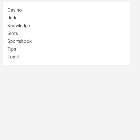
Casino
Judi
Knowledge
Slots
Sportsbook
Tips
Togel