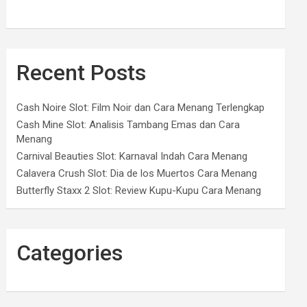
Recent Posts
Cash Noire Slot: Film Noir dan Cara Menang Terlengkap
Cash Mine Slot: Analisis Tambang Emas dan Cara
Menang
Carnival Beauties Slot: Karnaval Indah Cara Menang
Calavera Crush Slot: Dia de los Muertos Cara Menang
Butterfly Staxx 2 Slot: Review Kupu-Kupu Cara Menang
Categories