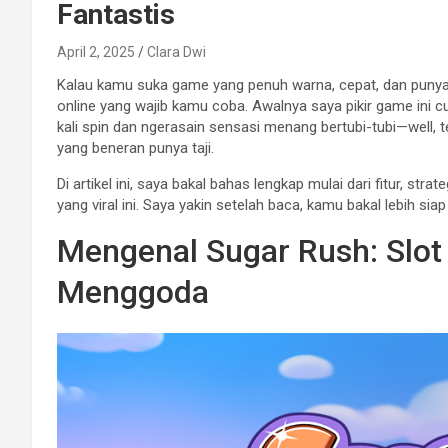
Fantastis
April 2, 2025
Clara Dwi
Kalau kamu suka game yang penuh warna, cepat, dan punya
online yang wajib kamu coba. Awalnya saya pikir game ini 
kali spin dan ngerasain sensasi menang bertubi-tubi—well, 
yang beneran punya taji.
Di artikel ini, saya bakal bahas lengkap mulai dari fitur, s
yang viral ini. Saya yakin setelah baca, kamu bakal lebih siap
Mengenal Sugar Rush: Slo
Menggoda