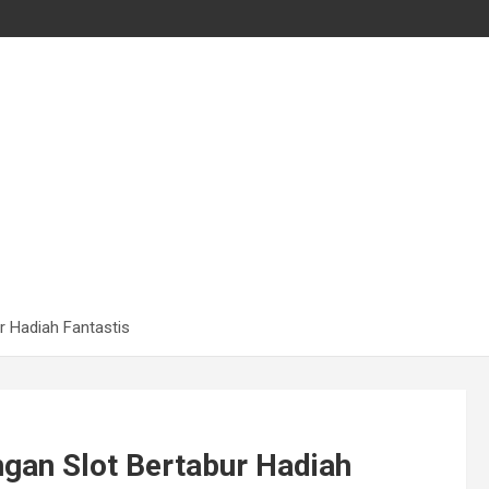
r Hadiah Fantastis
gan Slot Bertabur Hadiah